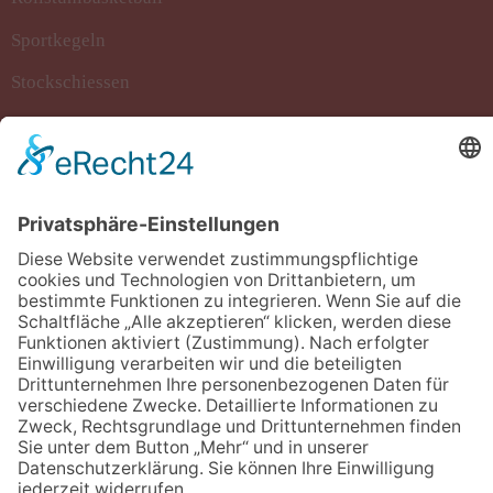
Sportkegeln
Stockschiessen
Tanzsport
Turnen/Fitness/Gymnastik
Volleyball
Kontakt
ETSV 09 Landshut
Siemensstraße 2
84030 Landshut