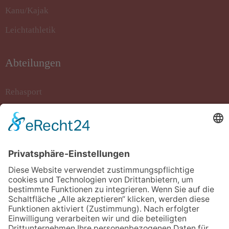
Kanu/Kajak
Leichtathletik
Abteilungen
Rehasport
Rollstuhlbasketball
Sportkegeln
Stockschiessen
Tanzsport
Turnen/Fitness/Gymnastik
Volleyball