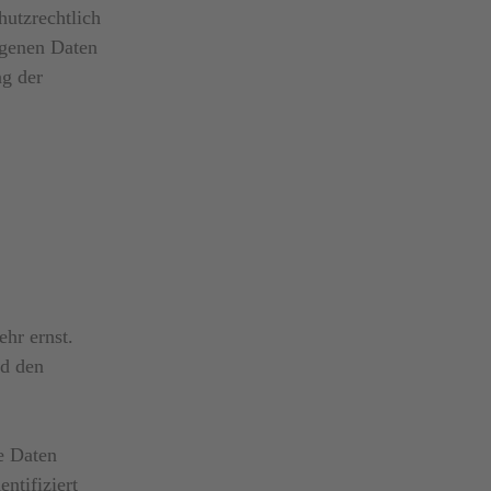
hutzrechtlich
ogenen Daten
ng der
ehr ernst.
nd den
e Daten
ntifiziert