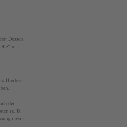
ber. Dessen
elle“ in
n. Hierbei
eben.
uch der
aten (z. B.
ssung dieser