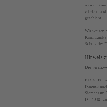
werden könne
erheben und 
geschieht.
Wir weisen d
Kommunikati
Schutz der D
Hinweis zu
Die verantwo
ETSV 09 La
Datenschutzb
Siemensstr. 
D-84030 La