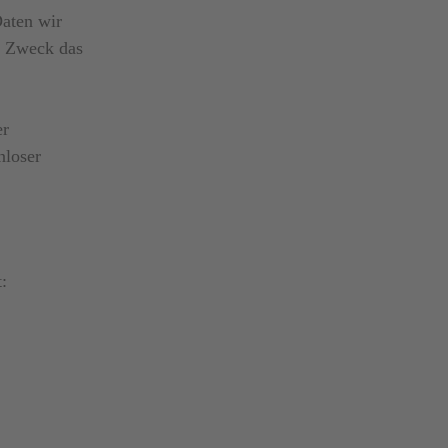
Daten wir
m Zweck das
er
nloser
: