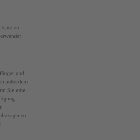
ebsite zu
verwendet
pfänger und
ben außerdem
nn Sie eine
lligung
r
enbezogenen
r