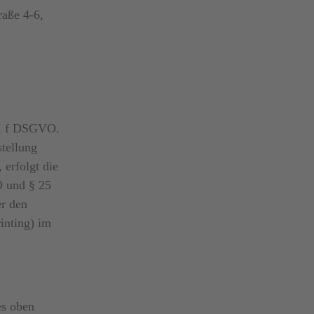
aße 4-6,
it. f DSGVO.
stellung
 erfolgt die
O und § 25
r den
inting) im
es oben