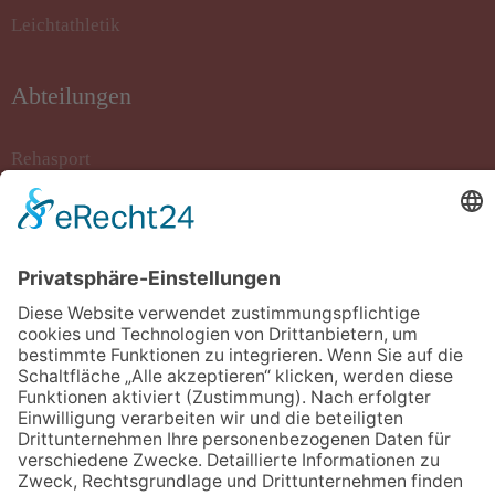
Leichtathletik
Abteilungen
Rehasport
Rollstuhlbasketball
Sportkegeln
Stockschiessen
Tanzsport
Turnen/Fitness/Gymnastik
Volleyball
Kontakt