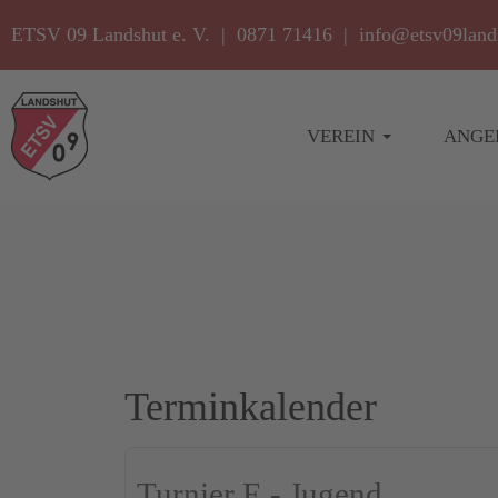
ETSV 09 Landshut e. V. | 0871 71416 |
info@etsv09land
VEREIN
ANGE
Terminkalender
Turnier E - Jugend