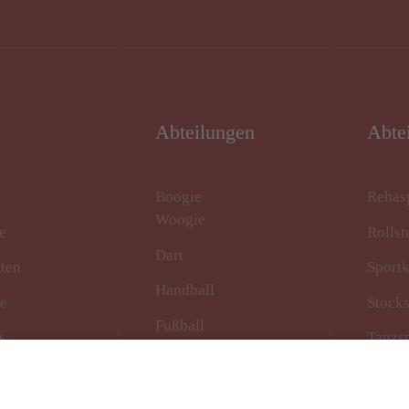
Abteilungen
Abte
Boogie
Rehas
Woogie
e
Rollst
Dart
tten
Sport
Handball
te
Stock
Fußball
s
Tanzs
Kampfkunst
Turne
Kanu/Kajak
Volley