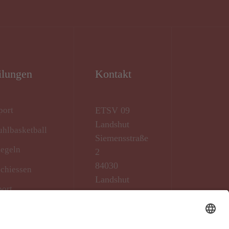
ilungen
Kontakt
port
ETSV 09
Landshut
uhlbasketball
Siemensstraße
kegeln
2
84030
schiessen
Landshut
port
n/Fitness/Gymnastik
ball