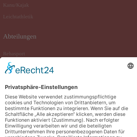
Kanu/Kajak
Leichtathletik
Abteilungen
Rehasport
Rollstuhlbasketball
Sportkegeln
Stockschiessen
Tanzsport
Turnen/Fitness/Gymnastik
Volleyball