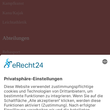
Kampfkunst
Kanu/Kajak
Leichtathletik
Abteilungen
Rehasport
Rollstuhlbasketball
Sportkegeln
Stockschiessen
Tanzsport
Turnen/Fitness/Gymnastik
Volleyball