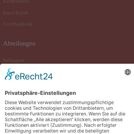
Kampfkunst
Kanu/Kajak
Leichtathletik
Abteilungen
Rehasport
Rollstuhlbasketball
Sportkegeln
Stockschiessen
Tanzsport
Turnen/Fitness/Gymnastik
Volleyball