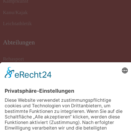
Kampfkunst
Kanu/Kajak
Leichtathletik
Abteilungen
Rehasport
Rollstuhlbasketball
Sportkegeln
Stockschiessen
Tanzsport
Turnen/Fitness/Gymnastik
Volleyball