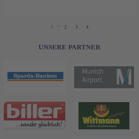
1
2
3
4
UNSERE PARTNER