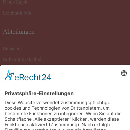
Kanu/Kajak
Leichtathletik
Abteilungen
Rehasport
Rollstuhlbasketball
Sportkegeln
Stockschiessen
Tanzsport
Turnen/Fitness/Gymnastik
Volleyball