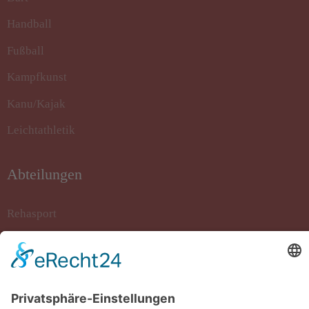
Handball
Fußball
Kampfkunst
Kanu/Kajak
Leichtathletik
Abteilungen
Rehasport
Rollstuhlbasketball
Sportkegeln
Stockschiessen