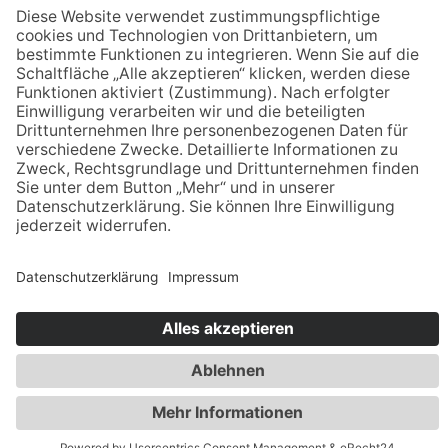
Tanzsport
Turnen/Fitness/Gymnastik
Volleyball
Kontakt
ETSV 09 Landshut
Siemensstraße 2
84030 Landshut