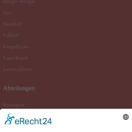
Boogie Woogie
Dart
Handball
Fußball
Kampfkunst
Kanu/Kajak
Leichtathletik
Abteilungen
Rehasport
Rollstuhlbasketball
Sportkegeln