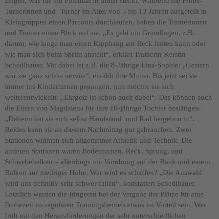
zeigen, was für ein Potential in ihnen steckt. Während die Probe-
Turnerinnen und -Turner im Alter von 5 bis 13 Jahren aufgeteilt in
Kleingruppen einen Parcours durchlaufen, haben die Trainerinnen
und Trainer einen Blick auf sie. „Es geht um Grundlagen, z.B.
darum, wie lange man einen Kipphang am Reck halten kann oder
wie man sich beim Sprint anstellt“, erklärt Trainerin Kerstin
Schedlbauer. Mit dabei ist z.B. die 8-Jährige Lina-Sophie: „Gestern
war sie ganz schön nervös“, erzählt ihre Mutter. Bis jetzt sei sie
immer ins Kinderturnen gegangen, nun möchte sie sich
weiterentwickeln: „Ehrgeiz ist schon auch dabei“. Das können auch
die Eltern von Magdalena für ihre 10-jährige Tochter bestätigen:
„Daheim hat sie sich selbst Handstand und Rad beigebracht“.
Beides kann sie an diesem Nachmittag gut gebrauchen.
Zwei
Stationen widmen sich allgemeiner Athletik und Technik. Die
anderen Stationen waren Bodenturnen, Reck, Sprung, und
Schwebebalken
– allerdings mit Vorübung auf der Bank und einem
Balken auf niedriger Höhe. Wer wird es schaffen? „Die Auswahl
wird uns definitiv sehr schwer fallen“, konstatiert Schedlbauer.
Letztlich werden die Jüngeren bei der Vergabe der Plätze für eine
Probezeit im regulären Trainingsbetrieb etwas im Vorteil sein. Wer
früh mit den Herausforderungen der sehr unterschiedlichen