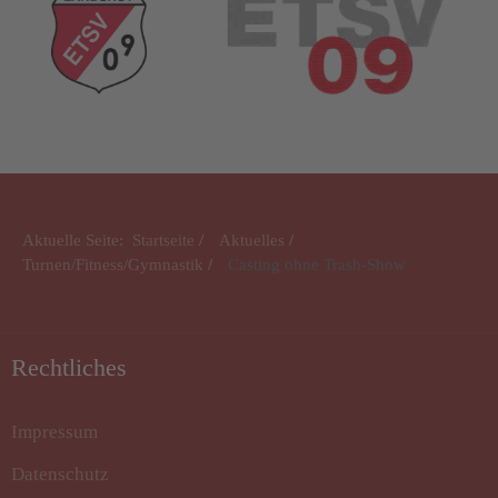
Aktuelle Seite:
Startseite
Aktuelles
Turnen/Fitness/Gymnastik
Casting ohne Trash-Show
Rechtliches
Impressum
Datenschutz