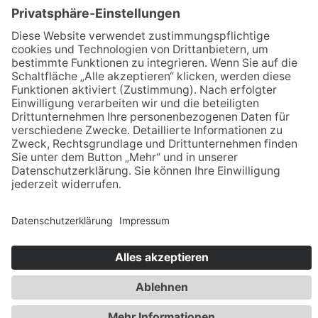
Stockschiessen
Tanzsport
Turnen/Fitness/Gymnastik
Volleyball
Kontakt
ETSV 09 Landshut
Siemensstraße 2
84030 Landshut