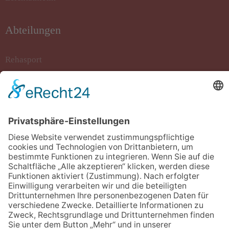
Abteilungen
Rehasport
Rollstuhlbasketball
Sportkegeln
Stockschiessen
Tanzsport
Turnen/Fitness/Gymnastik
Volleyball
Kontakt