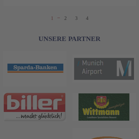
1
2
3
4
UNSERE PARTNER