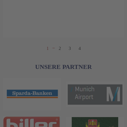
1
2
3
4
UNSERE PARTNER