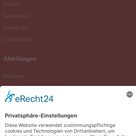
Fußball
Kampfkunst
Kanu/Kajak
Leichtathletik
Abteilungen
Rehasport
Rollstuhlbasketball
Sportkegeln
Stockschiessen
Tanzsport
Turnen/Fitness/Gymnastik