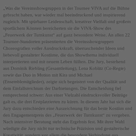
„Was die Vereinsshowgruppen in der Tournee VIVA auf die Bühne
gebracht haben, war wieder mal beeindruckend und inspirierend
zugleich. Mit spürbarer Leidenschaft, kreativer Vielfalt und großem
sportlichem Können bereicherten sie die VIVA-Show des
„Feuerwerk der Turnkunst“ auf ganz besondere Weise. An allen 22
Tournee-Standorten präsentierten die Vereinsshowgruppen
Choreografien voller Ausdruckskraft, überraschender Ideen und
liebevoll gestalteter Kostüme, die das Showthema individuell
interpretierten und mit neuem Leben füllten. Die Jury, bestehend
aus Dominik Riebling (Gesamtleitung), Lena Koblitz (Co-Regie)
sowie das Duo in Motion mit Kira und Michael
(Ensemblemitglieder), zeigte sich begeistert von der Qualität und
dem Einfallsreichtum der Darbietungen. Die Entscheidung fiel
entsprechend schwer: Aus einer Vielzahl eindrucksvoller Beiträge
galt es, die drei Erstplatzierten zu küren. In diesem Jahr hat sich die
Jury dazu entschieden eine Auszeichnung für das beste Kostüm und
den Engagementpreis des „Feuerwerk der Turnkunst“ zu vergeben.
Nach intensiver Beratung steht das Ergebnis fest. Mit ihrer Wahl
würdigte die Jury nicht nur technische Präzision und gestalterische
Kreativität, sondern vor allem die besondere Verbindung aus