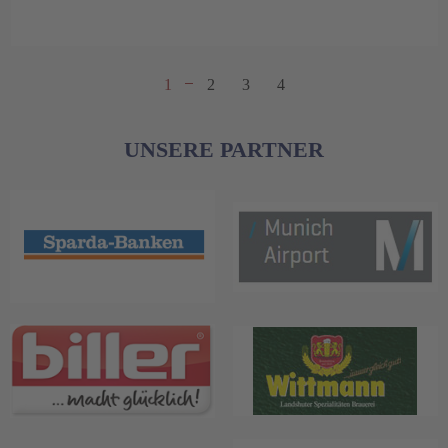
1
2
3
4
UNSERE PARTNER