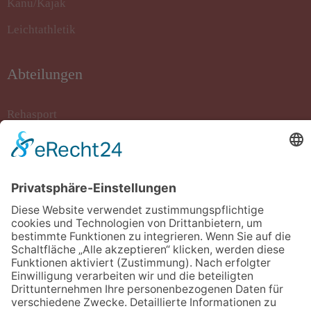
Kanu/Kajak
Leichtathletik
Abteilungen
Rehasport
Rollstuhlbasketball
Sportkegeln
Stockschiessen
Tanzsport
Turnen/Fitness/Gymnastik
Volleyball