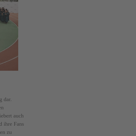
g dar.
en
iebert auch
d ihre Fans
pen zu