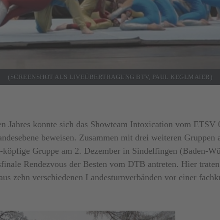
(SCREENSHOT AUS LIVEÜBERTRAGUNG BTV, PAUL KEGLMAIER)
en Jahres konnte sich das Showteam Intoxication vom ETSV 
Landesebene beweisen. Zusammen mit drei weiteren Gruppen 
30-köpfige Gruppe am 2. Dezember in Sindelfingen (Baden-Wü
finale Rendezvous der Besten vom DTB antreten. Hier traten
aus zehn verschiedenen Landesturnverbänden vor einer fachk