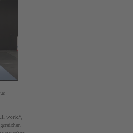
aus
ll world“,
gsreichen
ge vergeben.