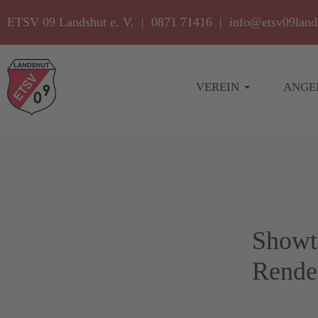
ETSV 09 Landshut e. V. | 0871 71416 |
info@etsv09land
VEREIN
ANGE
Showt
Rende