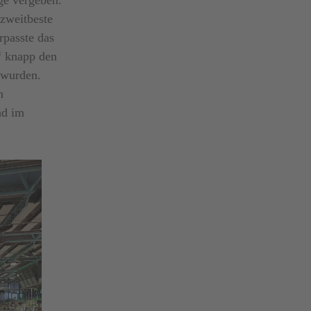
 zweitbeste
rpasste das
“ knapp den
 wurden.
n
nd im