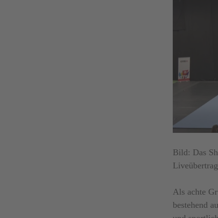
Bild: Das Sh
Liveübertra
Als achte Gr
bestehend a
und sportlic