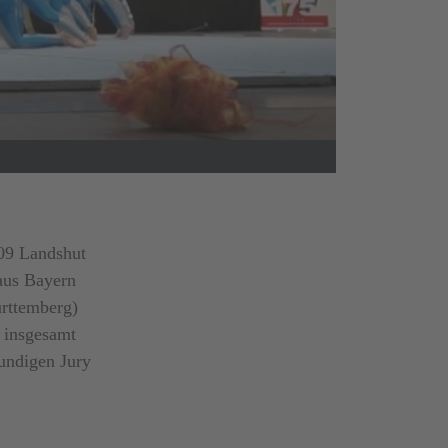
09 Landshut
aus Bayern
rttemberg)
 insgesamt
undigen Jury