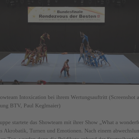
owteam Intoxication bei ihrem Wertungsauftritt (Screenshot 
gung BTV, Paul Keglmaier)
uppe startete das Showteam mit ihrer Show „What a wonderfu
us Akrobatik, Turnen und Emotionen. Nach einem abwechslun
hen Tag, wurden dann die Prädikate anhand der Startreihenfol